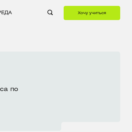
РЕДА
Хочу учиться
са по