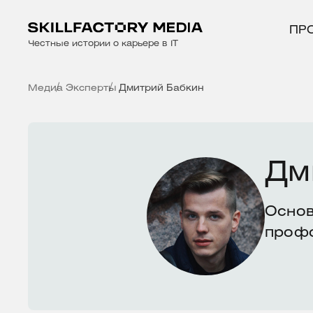
ПР
Честные истории о карьере в IT
Медиа
Эксперты
Дмитрий Бабкин
Дм
Основ
профо