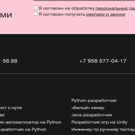
Я согласен на обработку
персональных да
ями
Я согласен получать
рекламу и звонки
1 56 88
+7 958 577-04-17
Python-разработчик
ист с нуля
«Белый» хакер
ist
Java-разработчик
к-автоматизатор на Python
Разработчик игр на Unity
разработчик на Python
Инженер по ручному тести