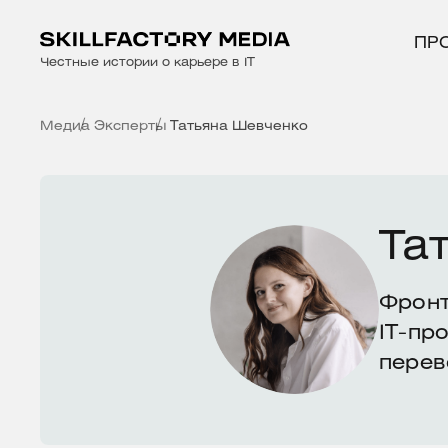
ПР
Честные истории о карьере в IT
Медиа
Эксперты
Татьяна Шевченко
Та
Фронт
IT-пр
перев