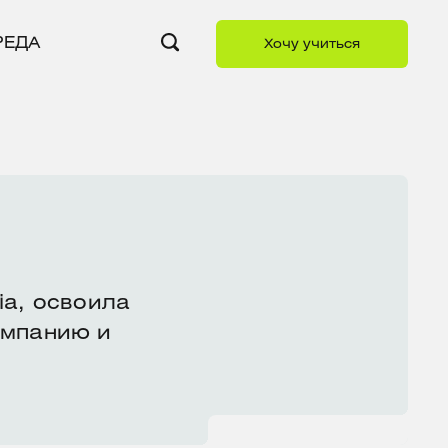
РЕДА
Хочу учиться
ia, освоила
омпанию и