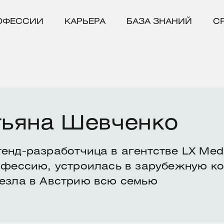
ОФЕССИИ
КАРЬЕРА
БАЗА ЗНАНИЙ
С
тьяна Шевченко
енд-разработчица в агентстве LX Med
офессию, устроилась в зарубежную к
езла в Австрию всю семью