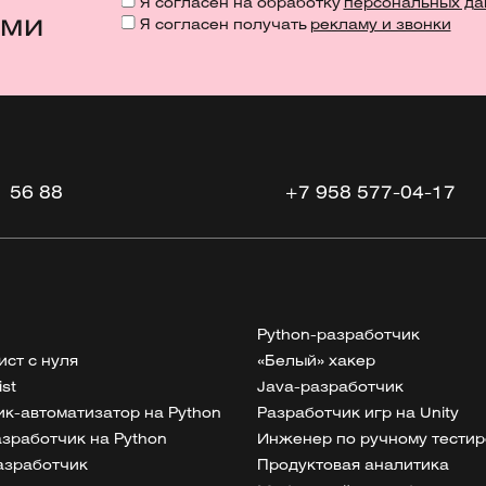
Я согласен на обработку
персональных да
ями
Я согласен получать
рекламу и звонки
1 56 88
+7 958 577-04-17
Python-разработчик
ист с нуля
«Белый» хакер
ist
Java-разработчик
к-автоматизатор на Python
Разработчик игр на Unity
разработчик на Python
Инженер по ручному тести
азработчик
Продуктовая аналитика