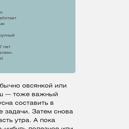
по
аботает
ым
рупный
7 лет
елем»,
ei
бычно овсянкой или
уш — тоже важный
усна составить в
е задачи. Затем снова
сть утра. А пока