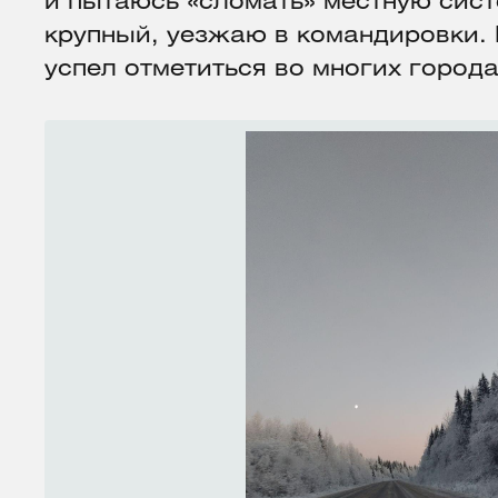
и пытаюсь «сломать» местную сист
крупный, уезжаю в командировки. 
успел отметиться во многих город