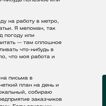
-нибудь полезное или
ду на работу в метро,
тьи. Я меломан, так
д погоду или
читать — там сплошное
ивать что-нибудь в
о, что моя работа и
на письма в
еткий план на день и
локальный, собираю
редприятие заказчиков