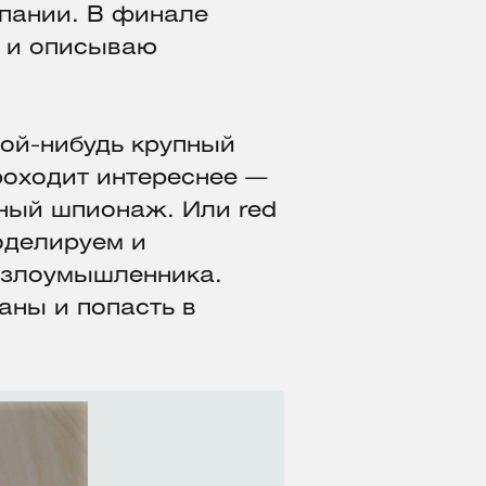
мпании. В финале
е и описываю
кой-нибудь крупный
роходит интереснее —
ный шпионаж. Или red
оделируем и
 злоумышленника.
аны и попасть в