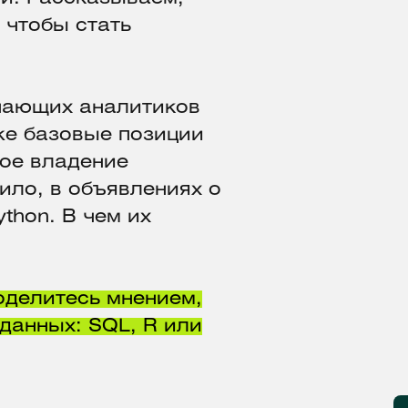
 чтобы стать
нающих аналитиков
же базовые позиции
ое владение
ило, в объявлениях о
ython. В чем их
оделитесь мнением,
данных: SQL, R или