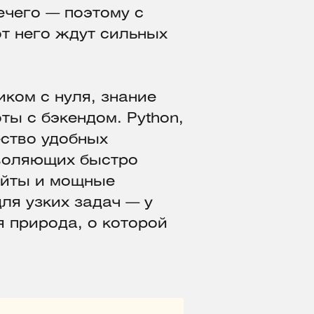
ечего — поэтому с
т него ждут сильных
иком с нуля, знание
ты с бэкендом. Python,
ество удобных
зволяющих быстро
айты и мощные
ля узких задач — у
 природа, о которой