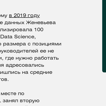
ему
в 2019 году
ке данных Женевьева
ализировала 100
Data Science,
о размера с позициями
руководителей ее не
и, где нужно работать
ия адресовались
ишлись на средние
тов.
 месте по
L занял вторую