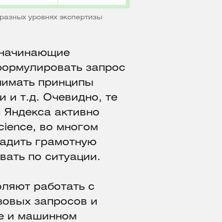
разных уровнях экспертизы
о начинающие
формулировать запрос
онимать принципы
и т.д. Очевидно, те
 Яндекса активно
cience, во многом
ладить грамотную
вать по ситуации.
оляют работать с
зовых запросов и
зе и машинном