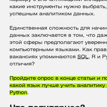
какие инструменты нужно выбрать,
успешным аналитиком данных.
Единственная сложность для начи
данных заключается в том, что да
этой сферы предполагают уверенн
компьютерными языками. Как прав
вакансиях упоминаются
SQL
, R и P
отличия?
Пройдите опрос в конце статьи и п
какой язык лучше учить аналитику 
Python
.