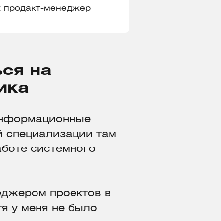
:
продакт-менеджер
ься на
ика
Информационные
й специализации там
аботе системного
еджером проектов в
я у меня не было