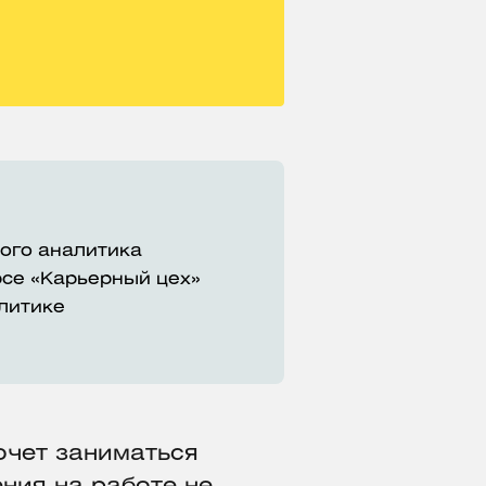
вого аналитика
рсе «Карьерный цех»
алитике
очет заниматься