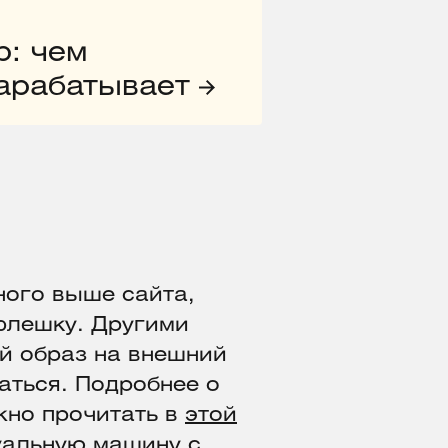
р: чем
зарабатывает
ного выше сайта,
флешку. Другими
й образ на внешний
аться. Подробнее о
жно прочитать в
этой
уальную машину с