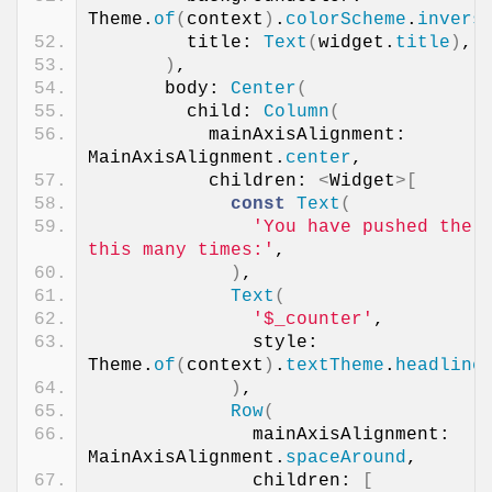
Theme.
of
(
context
)
.
colorScheme
.
invers
        title: 
Text
(
widget.
title
)
,
)
,
      body: 
Center
(
        child: 
Column
(
          mainAxisAlignment: 
MainAxisAlignment.
center
,
          children: 
<
Widget
>[
const
Text
(
'You have pushed the b
this many times:'
,
)
,
Text
(
'$_counter'
,
              style: 
Theme.
of
(
context
)
.
textTheme
.
headline
)
,
Row
(
              mainAxisAlignment: 
MainAxisAlignment.
spaceAround
,
              children: 
[