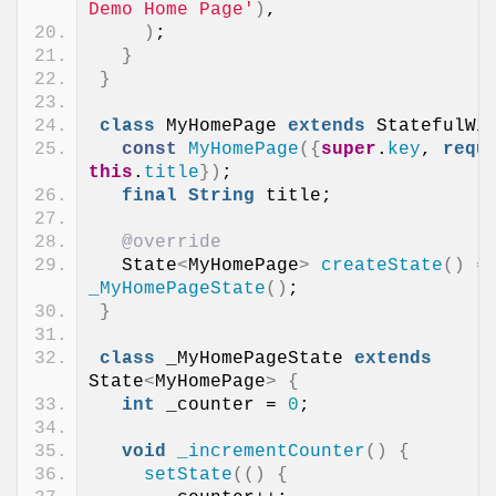
Demo Home Page'
)
,
)
;
}
}
class
 MyHomePage 
extends
 StatefulWi
const
MyHomePage
({
super
.
key
, 
requ
this
.
title
})
;
final
String
 title;
@override
  State
<
MyHomePage
>
createState
()
=
_MyHomePageState
()
;
}
class
 _MyHomePageState 
extends
State
<
MyHomePage
>
{
int
 _counter = 
0
;
void
_incrementCounter
()
{
setState
(()
{