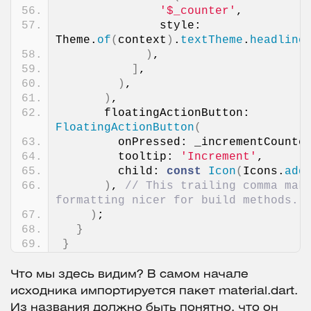
'$_counter'
,
              style: 
Theme.
of
(
context
)
.
textTheme
.
headline
)
,
]
,
)
,
)
,
      floatingActionButton: 
FloatingActionButton
(
        onPressed: _incrementCounte
        tooltip: 
'Increment'
,
        child: 
const
Icon
(
Icons.
add
)
, 
// This trailing comma mak
formatting nicer for build methods.
)
;
}
}
Что мы здесь видим? В самом начале
исходника импортируется пакет material.dart.
Из названия должно быть понятно, что он