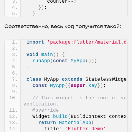
      _counter--;
})
;
}
Соответственно, весь код получится такой:
import
'package:flutter/material.da
void
main
()
{
runApp
(
const
MyApp
())
;
}
class
 MyApp 
extends
 StatelessWidget
const
MyApp
({
super
.
key
})
;
// This widget is the root of your
application.
@override
  Widget 
build
(
BuildContext context
return
MaterialApp
(
      title: 
'Flutter Demo'
,