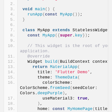
void
main
()
{
runApp
(
const
MyApp
())
;
}
class
 MyApp 
extends
 StatelessWidget
const
MyApp
({
super
.
key
})
;
// This widget is the root of your
application.
@override
  Widget 
build
(
BuildContext context
return
MaterialApp
(
      title: 
'Flutter Demo'
,
      theme: 
ThemeData
(
        colorScheme: 
ColorScheme.
fromSeed
(
seedColor: 
Colors.
deepPurple
)
,
        useMaterial3: 
true
,
)
,
      home: 
const
MyHomePage
(
title: