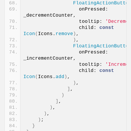
FloatingActionButto
                  onPressed: 
_decrementCounter,
                  tooltip: 
'Decreme
                  child: 
const
Icon
(
Icons.
remove
)
,
)
,
FloatingActionButto
                  onPressed: 
_incrementCounter,
                  tooltip: 
'Increme
                  child: 
const
Icon
(
Icons.
add
)
,
)
,
]
,
)
]
,
)
,
)
,
)
;
}