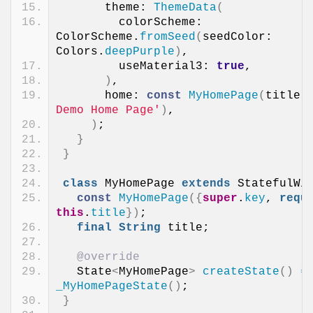
      theme: 
ThemeData
(
        colorScheme: 
ColorScheme.
fromSeed
(
seedColor: 
Colors.
deepPurple
)
,
        useMaterial3: 
true
,
)
,
      home: 
const
MyHomePage
(
title:
Demo Home Page'
)
,
)
;
}
}
class
 MyHomePage 
extends
 StatefulWi
const
MyHomePage
({
super
.
key
, 
requ
this
.
title
})
;
final
String
 title;
@override
  State
<
MyHomePage
>
createState
()
=
_MyHomePageState
()
;
}