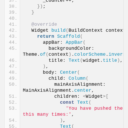
      _counter++;
})
;
}
@override
  Widget 
build
(
BuildContext context
return
Scaffold
(
      appBar: 
AppBar
(
        backgroundColor: 
Theme.
of
(
context
)
.
colorScheme
.
invers
        title: 
Text
(
widget.
title
)
,
)
,
      body: 
Center
(
        child: 
Column
(
          mainAxisAlignment: 
MainAxisAlignment.
center
,
          children: 
<
Widget
>[
const
Text
(
'You have pushed the b
this many times:'
,
)
,
Text
(