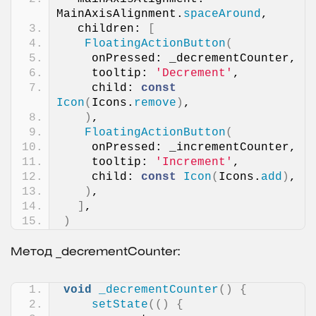
MainAxisAlignment.
spaceAround
,
  children: 
[
FloatingActionButton
(
    onPressed: _decrementCounter,
    tooltip: 
'Decrement'
,
    child: 
const
Icon
(
Icons.
remove
)
,
)
,
FloatingActionButton
(
    onPressed: _incrementCounter,
    tooltip: 
'Increment'
,
    child: 
const
Icon
(
Icons.
add
)
,
)
,
]
,
)
Метод _decrementCounter:
void
_decrementCounter
()
{
setState
(()
{