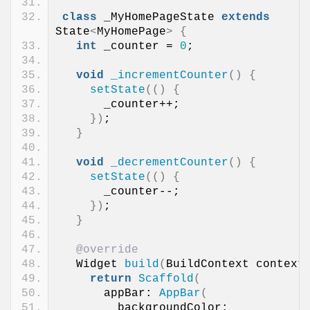
class
 _MyHomePageState 
extends
State
<
MyHomePage
>
{
int
 _counter = 
0
;
void
_incrementCounter
()
{
setState
(()
{
      _counter++;
})
;
}
void
_decrementCounter
()
{
setState
(()
{
      _counter--;
})
;
}
@override
  Widget 
build
(
BuildContext context
return
Scaffold
(
      appBar: 
AppBar
(
        backgroundColor: 