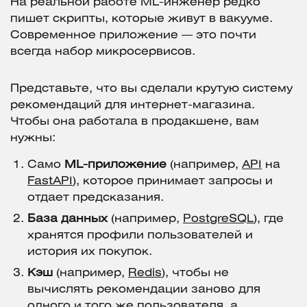
На реальной работе ML-инженер редко
пишет скрипты, которые живут в вакууме.
Современное приложение — это почти
всегда набор микросервисов.
Представьте, что вы сделали крутую систему
рекомендаций для интернет-магазина.
Чтобы она работала в продакшене, вам
нужны:
Само
ML-приложение
(например,
API
на
FastAPI
), которое принимает запросы и
отдает предсказания.
База данных
(например,
PostgreSQL
), где
хранятся профили пользователей и
история их покупок.
Кэш
(например,
Redis
), чтобы не
вычислять рекомендации заново для
одного и того же пользователя, а