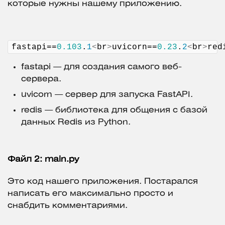
которые нужны нашему приложению.
fastapi==
0.103
.
1
<
br
>
uvicorn==
0.23
.
2
<
br
>
red
fastapi — для создания самого веб-
сервера.
uvicorn — сервер для запуска FastAPI.
redis — библиотека для общения с базой
данных Redis из Python.
Файл 2: main.py
Это код нашего приложения. Постарался
написать его максимально просто и
снабдить комментариями.