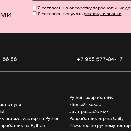
Я согласен на обработку
персональных да
ями
Я согласен получать
рекламу и звонки
1 56 88
+7 958 577-04-17
Python-разработчик
ист с нуля
«Белый» хакер
ist
Java-разработчик
к-автоматизатор на Python
Разработчик игр на Unity
разработчик на Python
Инженер по ручному тести