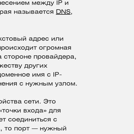
тнесением между IP и
орая называется
DNS
,
екстовый адрес или
 происходит огромная
а стороне провайдера,
жеству других
доменное имя с IP-
нения с нужным узлом.
ойства сети. Это
точки входа» для
ет соединиться с
а, то порт — нужный