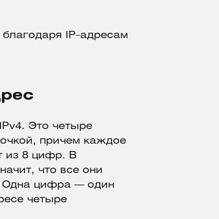
 благодаря IP-адресам
дрес
IPv4. Это четыре
точкой, причем каждое
 из 8 цифр. В
начит, что все они
. Одна цифра — один
дресе четыре