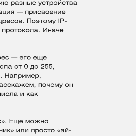
ию разные устройства
сация — присвоение
ресов. Поэтому IP-
 протокола. Иначе
рес — его еще
ла от 0 до 255,
. Например,
расскажем, почему он
числа и как
с». Еще можно
ник» или просто «ай-