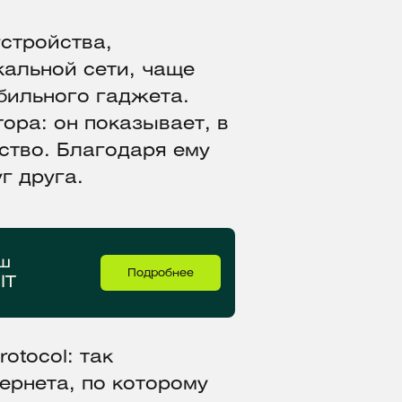
устройства,
кальной сети, чаще
бильного гаджета.
ора: он показывает, в
ство. Благодаря ему
г друга.
аш
Подробнее
IT
rotocol: так
ернета, по которому