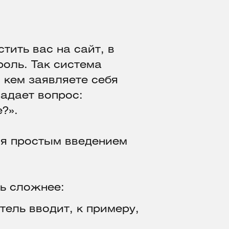
тить вас на сайт, в
роль. Так система
, кем заявляете себя
задает вопрос:
е?».
я простым введением
ть сложнее:
тель вводит, к примеру,