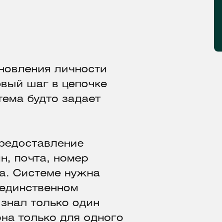
новления личности
рвый шаг в цепочке
тема будто задает
предоставление
н, почта, номер
а. Системе нужна
 единственном
 знал только один
она только для одного