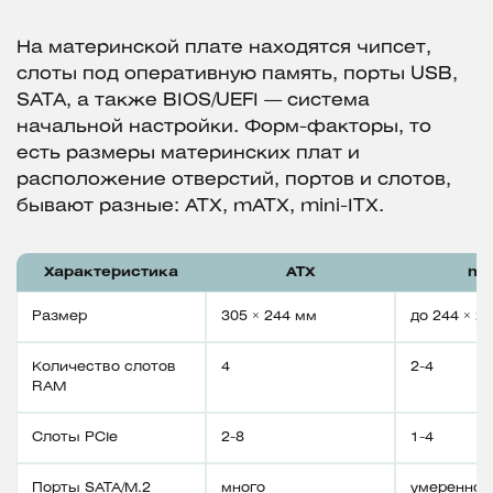
На материнской плате находятся чипсет,
слоты под оперативную память, порты USB,
SATA, а также BIOS/UEFI — система
начальной настройки. Форм-факторы, то
есть размеры материнских плат и
расположение отверстий, портов и слотов,
бывают разные: ATX, mATX, mini-ITX.
Характеристика
ATX
mA
Размер
305 × 244 мм
до 244 × 2
Количество слотов
4
2-4
RAM
Слоты PCIe
2-8
1-4
Порты SATA/M.2
много
умеренно