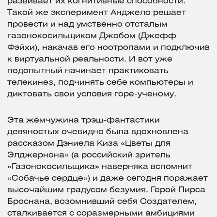
развивает их когнитивные способности.
Такой же эксперимент Анджело решает
провести и над умственно отсталым
газонокосильщиком Джобом (Джефф
Фэйхи), накачав его ноотропами и подключив
к виртуальной реальности. И вот уже
подопытный начинает практиковать
телекинез, подчинять себе компьютеры и
диктовать свои условия горе-ученому.
Эта жемчужина трэш-фантастики
девяностых очевидно была вдохновлена
рассказом Дэниела Киза «Цветы для
Элджернона» (а российский зритель
«Газонокосильщика» наверняка вспомнит
«Собачье сердце») и даже сегодня поражает
высочайшим градусом безумия. Герой Пирса
Броснана, возомнивший себя Создателем,
сталкивается с соразмерными амбициями