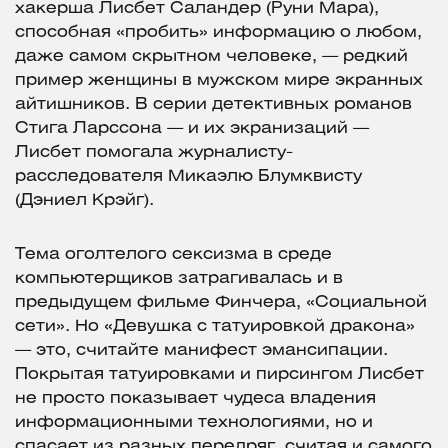
хакерша Лисбет Саландер (Руни Мара),
способная «пробить» информацию о любом,
даже самом скрытном человеке, — редкий
пример женщины в мужском мире экранных
айтишников. В серии детективных романов
Стига Ларссона — и их экранизаций —
Лисбет помогала журналисту-
расследователя Микаэлю Блумквисту
(Дэниел Крэйг).
Тема оголтелого сексизма в среде
компьютерщиков затрагивалась и в
предыдущем фильме Финчера, «Социальной
сети». Но «Девушка с татуировкой дракона»
— это, считайте манифест эмансипации.
Покрытая татуировками и пирсингом Лисбет
не просто показывает чудеса владения
информационными технологиями, но и
спасает из разных передряг, считая и самого