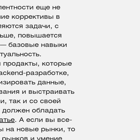
лентности еще не
шие коррективы в
яются задачи, с
ньше, повышается
 — базовые навыки
туальность.
 продакты, которые
backend-разработке,
изировать данные,
вания и выстраивать
, так и со своей
и должен обладать
атье
. А если вы все-
ы на новые рынки, то
 рынков и умение