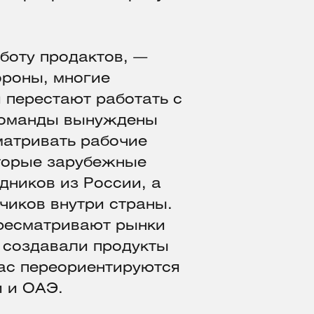
боту продактов, —
ороны, многие
 перестают работать с
 команды вынуждены
матривать рабочие
оторые зарубежные
дников из России, а
чиков внутри страны.
ресматривают рынки
 создавали продукты
час переориентируются
и и ОАЭ.