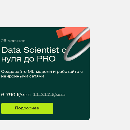
25 месяцев
Data Scientist с
нуля до PRO
Создавайте ML-модели и работайте с
нейронными сетями
6 790 ₽/мес
11 317 ₽/мес
Подробнее