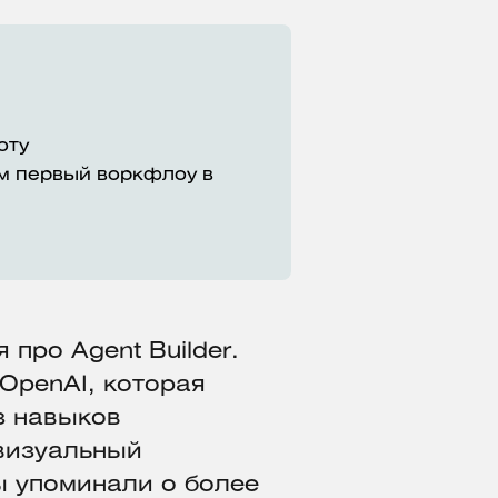
оту
м первый воркфлоу в
 про Agent Builder.
OpenAI, которая
з навыков
визуальный
ы упоминали о более