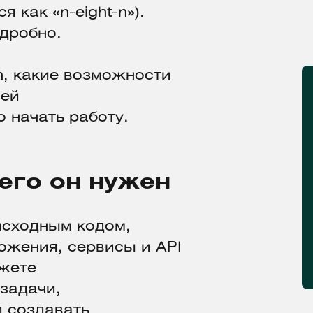
 как «n-eight-n»).
дробно.
8n, какие возможности
ней
 начать работу.
чего он нужен
исходным кодом,
ожения, сервисы и API
жете
задачи,
и создавать