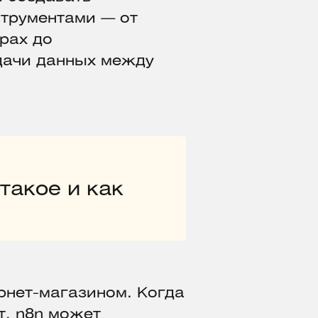
трументами — от
рах до
дачи данных между
 такое и как
ернет-магазином. Когда
т, n8n может