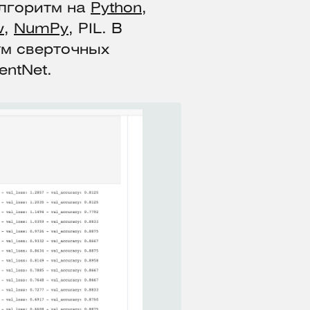
алгоритм на
Python
,
w
,
NumPy
, PIL. В
тм сверточных
entNet.