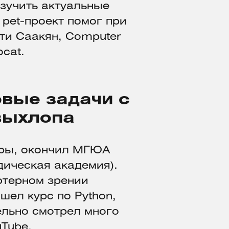
изучить актуальные
 pet-проект помог при
ти Саакян, Computer
ocat.
овые задачи с
 выхлопа
еры, окончил МГЮА
дическая академия).
ютерном зрении
шел курс по Python,
ельно смотрел много
uTube
.