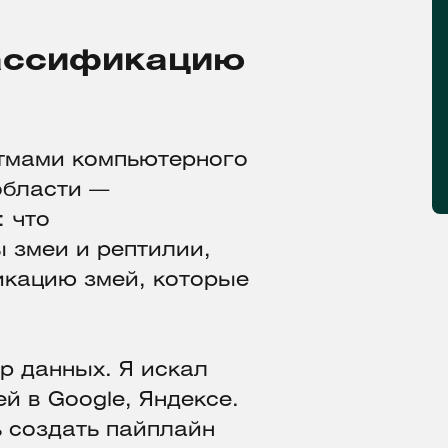
лассификацию
итмами компьютерного
области —
 что
 змеи и рептилии,
икацию змей, которые
р данных. Я искал
 в Google, Яндексе.
 создать пайплайн