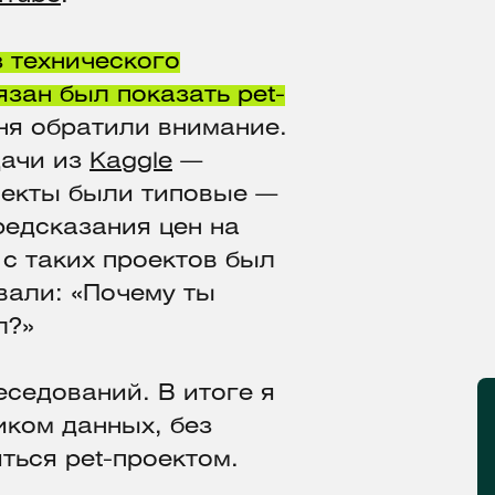
з технического
зан был показать pet-
ня обратили внимание.
дачи из
Kaggle
—
оекты были типовые —
редсказания цен на
с таких проектов был
вали: «Почему ты
л?»
еседований. В итоге я
иком данных, без
яться pet-проектом.