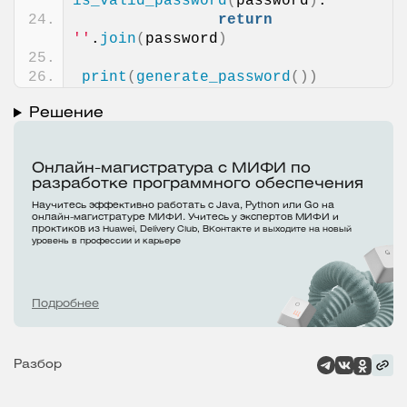
is_valid_password
(
password
)
:
return
''
.
join
(
password
)
print
(
generate_password
())
Решение
Онлайн-магистратура с МИФИ по
разработке программного обеспечения
Научитесь эффективно работать с Java, Python или Go на
онлайн-магистратуре МИФИ. Учитесь у экспертов МИФИ и
проктиков из
Huawei, Delivery Club, ВКонтакте и выходите на новый
уровень в профессии и карьере
Подробнее
Разбор