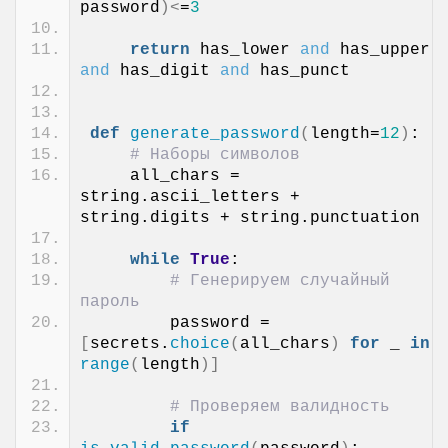
password
)<
=
3
return
 has_lower 
and
 has_upper 
and
 has_digit 
and
 has_punct
def
generate_password
(
length=
12
)
:
# Наборы символов
    all_chars = 
string.ascii_letters + 
string.digits + string.punctuation
while
True
:
# Генерируем случайный 
пароль
        password = 
[
secrets.
choice
(
all_chars
)
for
 _ 
in
range
(
length
)]
# Проверяем валидность
if