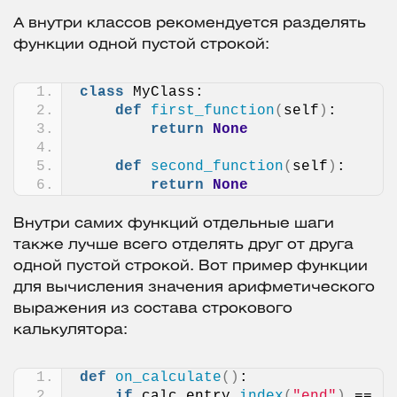
А внутри классов рекомендуется разделять
функции одной пустой строкой:
class
 MyClass:
def
first_function
(
self
)
:
return
None
def
second_function
(
self
)
:
return
None
Внутри самих функций отдельные шаги
также лучше всего отделять друг от друга
одной пустой строкой. Вот пример функции
для вычисления значения арифметического
выражения из состава строкового
калькулятора:
def
on_calculate
()
:
if
 calc_entry.
index
(
"end"
)
 == 