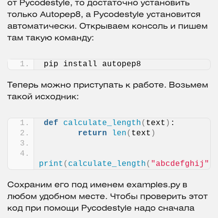
от Pycodestyle, то достаточно установить
только Autopep8, а Pycodestyle установится
автоматически. Открываем консоль и пишем
там такую команду:
pip install autopep8
Теперь можно приступать к работе. Возьмем
такой исходник:
def
calculate_length
(
text
)
:
return
len
(
text
)
print
(
calculate_length
(
"abcdefghij"
)
Сохраним его под именем examples.py в
любом удобном месте. Чтобы проверить этот
код при помощи Pycodestyle надо сначала