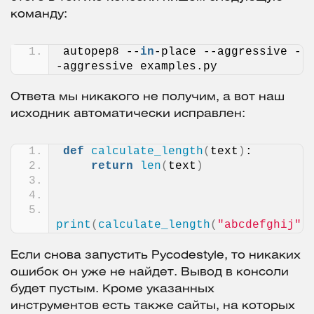
команду:
autopep8 --
in
-place --aggressive -
-aggressive examples.py
Ответа мы никакого не получим, а вот наш
исходник автоматически исправлен:
def
calculate_length
(
text
)
:
return
len
(
text
)
print
(
calculate_length
(
"abcdefghij"
)
Если снова запустить Pycodestyle, то никаких
ошибок он уже не найдет. Вывод в консоли
будет пустым. Кроме указанных
инструментов есть также сайты, на которых