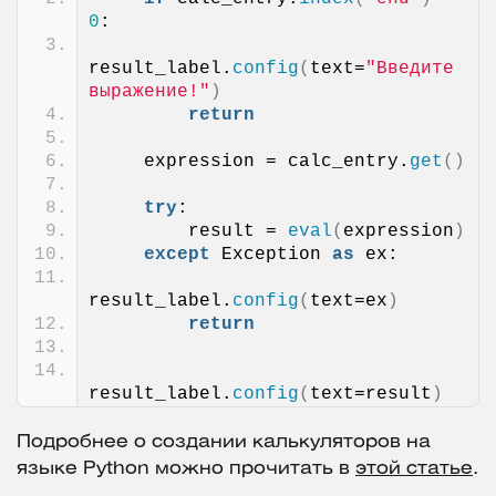
0
:
result_label.
config
(
text=
"Введите 
выражение!"
)
return
    expression = calc_entry.
get
()
try
:
        result = 
eval
(
expression
)
except
 Exception 
as
 ex:
result_label.
config
(
text=ex
)
return
result_label.
config
(
text=result
)
Подробнее о создании калькуляторов на
языке Python можно прочитать в
этой статье
.