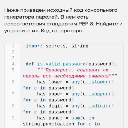
Ниже приведем исходный код консольного
генератора паролей. В нем есть
несоответствия стандартам PEP 8. Найдите и
устраните их. Код генератора:
import
 secrets, string
def
is_valid_password
(
password
)
:
"""Проверяет, содержит ли 
пароль все необходимые символы"""
    has_lower = 
any
(
c.
islower
()
for
 c 
in
 password
)
    has_upper = 
any
(
c.
isupper
()
for
 c 
in
 password
)
    has_digit = 
any
(
c.
isdigit
()
for
 c 
in
 password
)
    has_punct = 
sum
(
c 
in
string.punctuation 
for
 c 
in