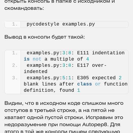
открыть консоль в папке с исходником и
скомандовать:
pycodestyle examples.py
Вывод в консоли будет такой:
examples.py:
3
:
8
: E111 indentation 
is
not
 a multiple of 
4
examples.py:
3
:
8
: E117 over-
indented
examples.py:
5
:
1
: E305 expected 
2
blank lines after 
class
or
 function 
definition, found 
1
Видим, что в исходном коде слишком много
отступов в третьей строке, а на пятой не
хватает одной пустой строки. Исправим это
недоразумение при помощи Autopep8. Для
этого в той же консоли пишем следующую