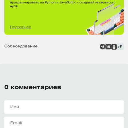
программировать на Python и JavaScript и создавайте сервисы с
нуля.
Подробнее
Собеседование
0
комментариев