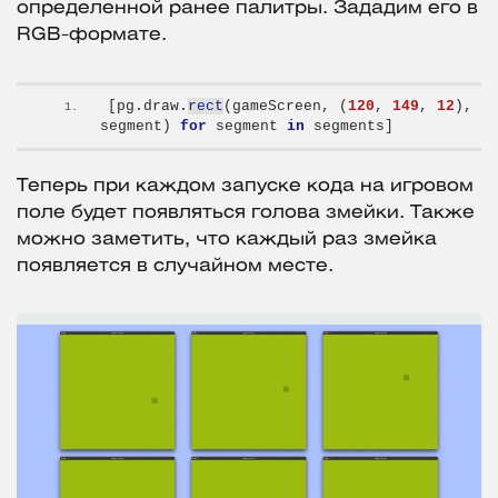
определенной ранее палитры. Зададим его в
RGB-формате.
[
pg.draw.
rect
(
gameScreen, 
(
120
, 
149
, 
12
)
, 
segment
)
for
 segment 
in
 segments
]
Теперь при каждом запуске кода на игровом
поле будет появляться голова змейки. Также
можно заметить, что каждый раз змейка
появляется в случайном месте.