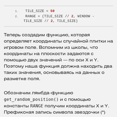
TILE_SIZE = 
50
RANGE = 
(
TILE_SIZE // 
2
, WINDOW - 
TILE_SIZE // 
2
, TILE_SIZE
)
Теперь создадим функцию, которая
определяет координаты случайной плитки на
игровом поле. Вспомним из школы, что
координаты на плоскости задаются с
помощью двух значений — по оси X и Y.
Поэтому наша функция должна находить два
таких значения, основываясь на данных о
разметке поля.
Обозначим лямбда-функцию
get_random_position()
и с помощью
RANGE
константы
получим координаты X и Y.
Префиксная запись символа звездочки (*)