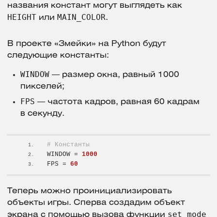
названия констант могут выглядеть как
HEIGHT
MAIN_COLOR
или
.
В проекте «Змейки» на Python будут
следующие константы:
WINDOW
— размер окна, равный 1000
пикселей;
FPS
— частота кадров, равная 60 кадрам
в секунду.
# Константы
WINDOW = 
1000
FPS = 
60
Теперь можно проинициализировать
объекты игры. Сперва создадим объект
set_mode
экрана с помощью вызова функции