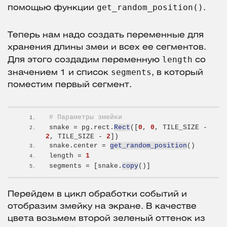
get_random_position()
помощью функции
.
Теперь нам надо создать переменные для
хранения длины змеи и всех ее сегментов.
length
Для этого создадим переменную
со
segments
значением 1 и список
, в который
поместим первый сегмент.
# Параметры змейки
snake = pg.rect.
Rect
([
0
, 
0
, TILE_SIZE - 
2
, TILE_SIZE - 
2
])
snake.center = 
get_random_position
()
length = 
1
segments = 
[
snake.
copy
()]
Перейдем в цикл обработки событий и
отобразим змейку на экране. В качестве
цвета возьмем второй зеленый оттенок из