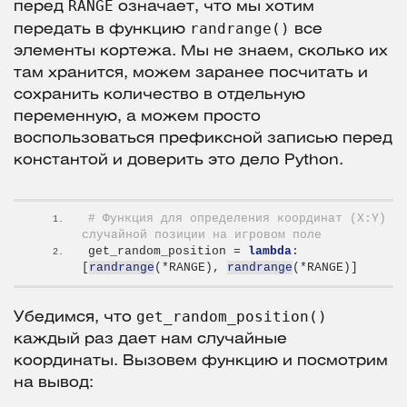
RANGE
перед
означает, что мы хотим
randrange()
передать в функцию
все
элементы кортежа. Мы не знаем, сколько их
там хранится, можем заранее посчитать и
сохранить количество в отдельную
переменную, а можем просто
воспользоваться префиксной записью перед
константой и доверить это дело Python.
# Функция для определения координат (X:Y) 
случайной позиции на игровом поле
get_random_position = 
lambda
: 
[
randrange
(
*RANGE
)
, 
randrange
(
*RANGE
)]
get_random_position()
Убедимся, что
каждый раз дает нам случайные
координаты. Вызовем функцию и посмотрим
на вывод: