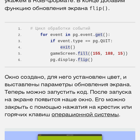
укажем в RGB-формате. В конце добавим
flip()
функцию обновления экрана
.
# Цикл обработки событий
for
 event 
in
 pg.event.
get
()
:
if
 event.type == pg.QUIT:
exit
()
        gameScreen.
fill
((
155
, 
188
, 
15
))
        pg.display.
flip
()
Окно создано, для него установлен цвет, и
выставлены параметры обновления экрана.
Теперь можно запустить код. После запуска
на экране появится наше окно. Его можно
закрыть с помощью нажатия на крестик или
горячих клавиш
операционной системы
.