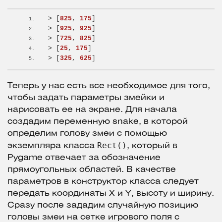
>
[
825
, 
175
]
>
[
925
, 
925
]
>
[
725
, 
825
]
>
[
25
, 
175
]
>
[
325
, 
625
]
Теперь у нас есть все необходимое для того,
чтобы задать параметры змейки и
нарисовать ее на экране. Для начала
создадим переменную snake, в которой
определим голову змеи с помощью
Rect()
экземпляра класса
, который в
Pygame отвечает за обозначение
прямоугольных областей. В качестве
параметров в конструктор класса следует
передать координаты X и Y, высоту и ширину.
Сразу после зададим случайную позицию
головы змеи на сетке игрового поля с