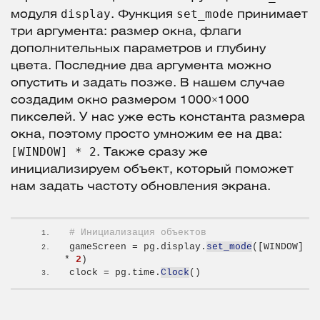
display
set_mode
модуля
. Функция
принимает
три аргумента: размер окна, флаги
дополнительных параметров и глубину
цвета. Последние два аргумента можно
опустить и задать позже. В нашем случае
создадим окно размером 1000×1000
пикселей. У нас уже есть константа размера
окна, поэтому просто умножим ее на два:
[WINDOW] * 2
. Также сразу же
инициализируем объект, который поможет
нам задать частоту обновления экрана.
# Инициализация объектов
gameScreen = pg.display.
set_mode
([
WINDOW
]
* 
2
)
clock = pg.time.
Clock
()