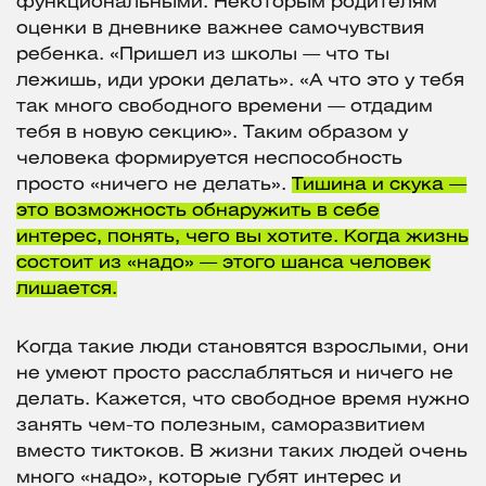
функциональными. Некоторым родителям
оценки в дневнике важнее самочувствия
ребенка. «Пришел из школы — что ты
лежишь, иди уроки делать». «А что это у тебя
так много свободного времени — отдадим
тебя в новую секцию». Таким образом у
человека формируется неспособность
просто «ничего не делать».
Тишина и скука —
это возможность обнаружить в себе
интерес, понять, чего вы хотите. Когда жизнь
состоит из «надо» — этого шанса человек
лишается.
Когда такие люди становятся взрослыми, они
не умеют просто расслабляться и ничего не
делать. Кажется, что свободное время нужно
занять чем-то полезным, саморазвитием
вместо тиктоков. В жизни таких людей очень
много «надо», которые губят интерес и