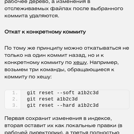
рабочее дерево, а изменения в
отслеживаемых файлах после выбранного
коммита удаляются.
Откат к конкретному коммиту
По тому же принципу можно откатываться не
только на один коммит назад, но и к
конкретному коммиту по
хешу
. Например,
возьмем три команды, обращающиеся к
коммиту по хешу:
git reset --soft a1b2c3d
git reset a1b2c3d
git reset --hard a1b2c3d
Первая сохранит изменения в индексе,
вторая оставит их как локальные правки (в
рабочей директории), а третья полностью