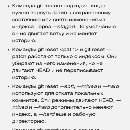
Команда git restore подходит, когда
нужно вернуть файл к сохраненному
состоянию или снять изменения из
индекса через
—staged
. По умолчанию
он не двигает ветку и не меняет
историю.
Команды git reset <path> и git reset —
patch работают только с индексом. Они
убирают из него изменения, но не
двигают HEAD и не переписывают
историю.
Команды git reset
—soft
,
—mixed
и
—hard
используют для отката локальных
коммитов. Эти режимы двигают HEAD,
—
mixed
и
—hard
дополнительно меняют
индекс, а
—hard
еще и рабочую
директорию.