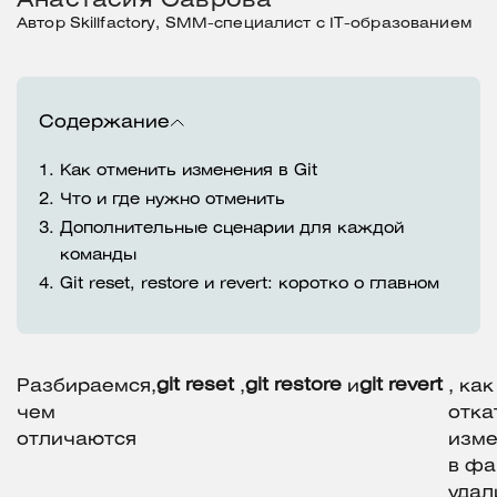
Анастасия Саврова
Автор Skillfactory, SMM-специалист с IT-образованием
Содержание
1.
Как отменить изменения в Git
2.
Что и где нужно отменить
3.
Дополнительные сценарии для каждой
команды
4.
Git reset, restore и revert: коротко о главном
git
reset
git
restore
git
revert
Разбираемся,
,
и
, как
чем
отка
отличаются
изме
в фа
удал