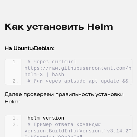
Как установить Helm
На Ubuntu/Debian:
# Через curlcurl 
https://raw.githubusercontent.com/he
helm-3 | bash
# Или через aptsudo apt update && s
Далее проверяем правильность установки
Helm:
helm version
# Пример ответа команды# 
version.BuildInfo{Version:"v3.14.2", 