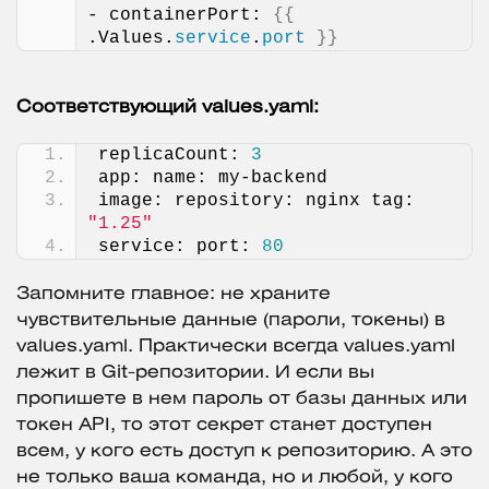
- containerPort: 
{{
.Values.
service
.
port
}}
Соответствующий values.yaml:
replicaCount: 
3
app: name: my-backend
image: repository: nginx tag: 
"1.25"
service: port: 
80
Запомните главное: не храните
чувствительные данные (пароли, токены) в
values.yaml. Практически всегда values.yaml
лежит в Git-репозитории. И если вы
пропишете в нем пароль от базы данных или
токен API, то этот секрет станет доступен
всем, у кого есть доступ к репозиторию. А это
не только ваша команда, но и любой, у кого