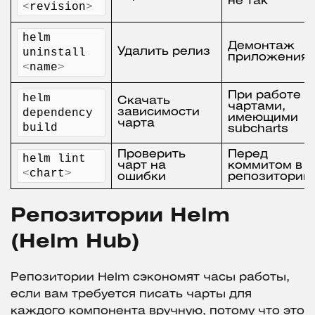
не так
<
revision
>
helm 
Демонтаж
uninstall 
Удалить релиз
приложения
<
name
>
При работе с
helm 
Скачать
чартами,
dependency 
зависимости
имеющими
чарта
build
subcharts
Проверить
Перед
helm lint 
чарт на
коммитом в
<
chart
>
ошибки
репозиторий
Репозитории Helm
(Helm Hub)
Репозитории Helm сэкономят часы работы,
если вам требуется писать чарты для
каждого компонента вручную, потому что это