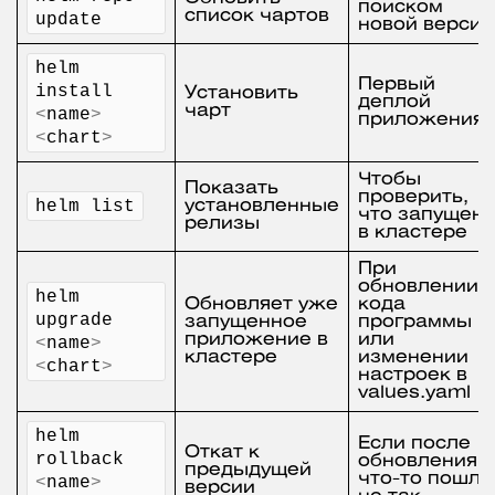
поиском
список чартов
update
новой версии
helm 
Первый
install 
Установить
деплой
чарт
<
name
>
приложения
<
chart
>
Чтобы
Показать
проверить,
helm list
установленные
что запущен
релизы
в кластере
При
обновлении
helm 
Обновляет уже
кода
upgrade 
запущенное
программы
приложение в
или
<
name
>
кластере
изменении
<
chart
>
настроек в
values.yaml
helm 
Если после
Откат к
rollback 
обновления
предыдущей
что-то пошло
<
name
>
версии