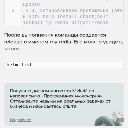
update
# 3. Устанавливаем приложение (это 
и есть helm install chart)helm 
install my-redis bitnami/redis
После выполнения команды создается
release с именем my-redis. Его можно увидеть
через
helm list
Получите диплом магистра МИФИ по
направлению «Программная инженерия».
Оттачивайте навыки на реальных задачах от
бизнеса и набирайтесь опыта.
Подробнее