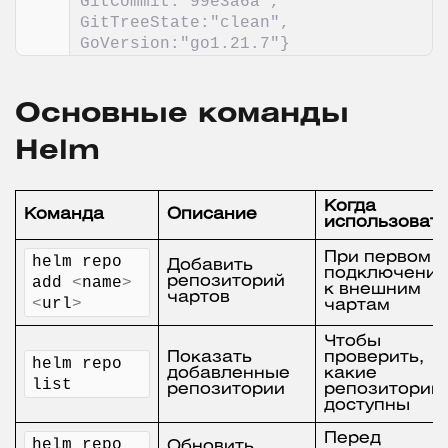
GitCommit:"99e3a6a", 
GitTreeState:"clean", 
GoVersion:"go1.21.7"}
Основные команды
Helm
Когда
Команда
Описание
использоват
При первом
helm repo 
Добавить
подключении
add 
<
name
>
репозиторий
к внешним
чартов
<
url
>
чартам
Чтобы
Показать
проверить,
helm repo 
добавленные
какие
list
репозитории
репозитории
доступны
Перед
helm repo 
Обновить