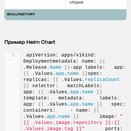
сборке
Пример Helm Chart
apiVersion: apps/v1kind: 
Deploymentmetadata: name: 
{{
.Release.
Name
}}
-app labels:   app: 
{{
 .Values.
app
.
name
}}
spec: 
replicas: 
{{
 .Values.
replicaCount
}}
 selector:   matchLabels:     
app: 
{{
 .Values.
app
.
name
}}
template:   metadata:     labels:       
app: 
{{
 .Values.
app
.
name
}}
   spec:     
containers:     - name: 
{{
.Values.
app
.
name
}}
       image: 
"
{{ .Values.image.repository }}:{{ 
.Values.image.tag }}"
       ports:       