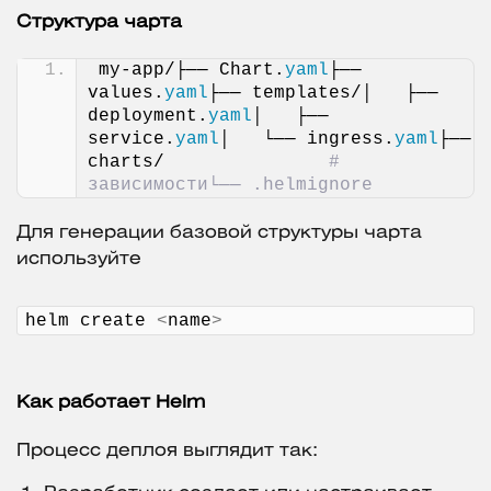
Структура чарта
my-app/├── Chart.
yaml
├── 
values.
yaml
├── templates/│   ├── 
deployment.
yaml
│   ├── 
service.
yaml
│   └── ingress.
yaml
├── 
charts/               
# 
зависимости└── .helmignore
Для генерации базовой структуры чарта
используйте
helm create 
<
name
>
Как работает Helm
Процесс деплоя выглядит так: