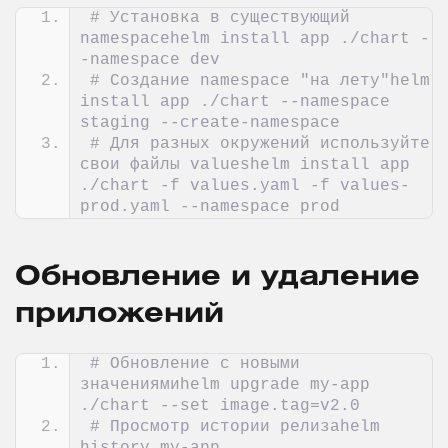
# Установка в существующий 
namespacehelm install app ./chart -
-namespace dev
# Создание namespace "на лету"helm 
install app ./chart --namespace 
staging --create-namespace
# Для разных окружений используйте 
свои файлы valueshelm install app 
./chart -f values.yaml -f values-
prod.yaml --namespace prod
Обновление и удаление
приложений
# Обновление с новыми 
значениямиhelm upgrade my-app 
./chart --set image.tag=v2.0
# Просмотр истории релизаhelm 