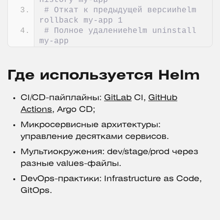
history my-app
# Откат к предыдущей версииhelm 
rollback my-app 1
# Полное удалениеhelm uninstall 
my-app
Где используется Helm
CI/CD-пайплайны:
GitLab
CI,
GitHub
Actions
, Argo CD;
Микросервисные архитектуры:
управление десятками сервисов.
Мультиокружения: dev/stage/prod через
разные values-файлы.
DevOps-практики: Infrastructure as Code,
GitOps.