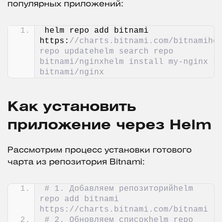
популярных приложений:
helm repo add bitnami 
https:
//charts.bitnami.com/bitnamihel
repo updatehelm search repo 
bitnami/nginxhelm install my-nginx 
bitnami/nginx
Как установить
приложение через Helm
Рассмотрим процесс установки готового
чарта из репозитория Bitnami:
# 1. Добавляем репозиторийhelm 
repo add bitnami 
https://charts.bitnami.com/bitnami
# 2. Обновляем списокhelm repo 