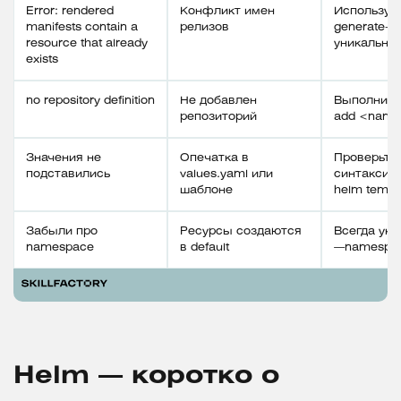
Error: rendered
Конфликт имен
Используй
manifests contain a
релизов
generate-n
resource that already
уникальны
exists
no repository definition
Не добавлен
Выполните
репозиторий
add <name
Значения не
Опечатка в
Проверьте
подставились
values.yaml или
синтаксис
шаблоне
helm templ
Забыли про
Ресурсы создаются
Всегда ук
namespace
в default
—namespac
Helm — коротко о