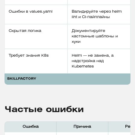
Ошибки в values.yaml
Валидируйте через helm
lint и CI-пайплайны
Скрытая логика
Документируйте
кастомные шаблоны и
хуки
Требует знания K8s
Helm — не замена, а
надстройка над
Kubernetes
Частые ошибки
Ошибка
Причина
Реш