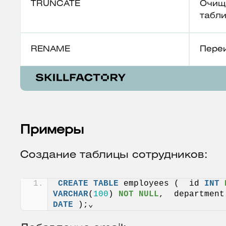
TRUNCATE
Очища
табли
RENAME
Пере
Примеры
Создание таблицы сотрудников:
CREATE
TABLE
 employees (  id 
INT
VARCHAR
(
100
) 
NOT NULL
,  department
DATE
 );⌄