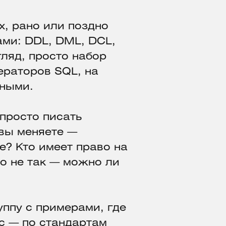
х, рано или поздно
ами: DDL, DML, DCL,
гляд, просто набор
ераторов SQL, на
нными.
 просто писать
 вы меняете —
е? Кто имеет право на
ло не так — можно ли
уппу с примерами, где
ис — по стандартам