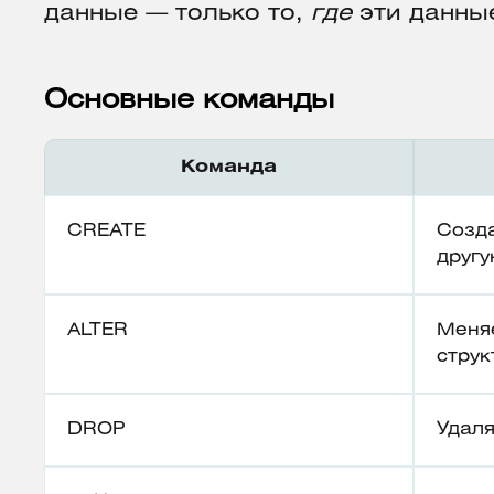
данные — только то,
где
эти данные
Основные команды
Команда
CREATE
Созда
другу
ALTER
Меня
струк
DROP
Удаля