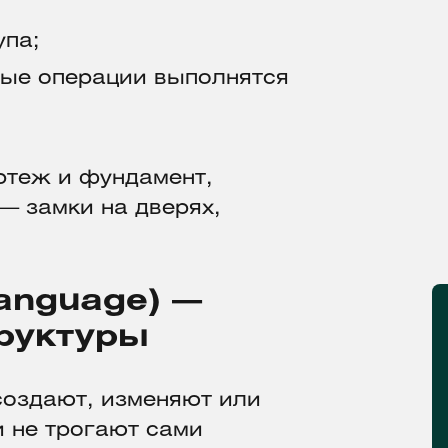
упа;
ные операции выполнятся
ертеж и фундамент,
— замки на дверях,
Language) —
руктуры
создают, изменяют или
 не трогают сами