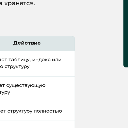
 хранятся.
Действие
ет таблицу, индекс или
ю структуру
ет существующую
туру
ет структуру полностью