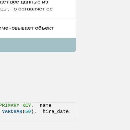
ет все данные из
цы, но оставляет ее
именовывает объект
PRIMARY KEY
,  name 
 
VARCHAR
(
50
),  hire_date 