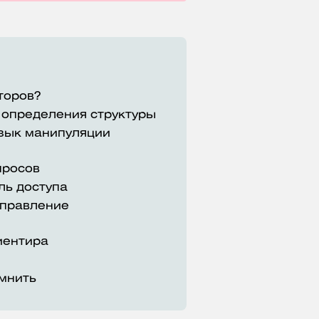
торов?
к определения структуры
язык манипуляции
просов
ль доступа
 управление
иентира
омнить