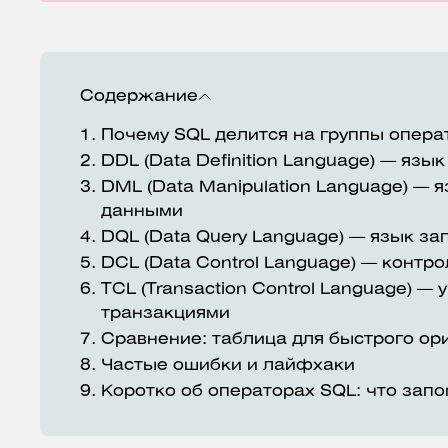
Содержание
1.
Почему SQL делится на группы опера
2.
DDL (Data Definition Language) — язы
3.
DML (Data Manipulation Language) — 
данными
4.
DQL (Data Query Language) — язык за
5.
DCL (Data Control Language) — контро
6.
TCL (Transaction Control Language) —
транзакциями
7.
Сравнение: таблица для быстрого ор
8.
Частые ошибки и лайфхаки
9.
Коротко об операторах SQL: что зап