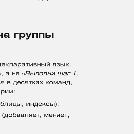
на группы
 декларативный язык.
»
, а не
«Выполни шаг 1,
ся в десятках команд,
ории:
аблицы, индексы);
(добавляет, меняет,