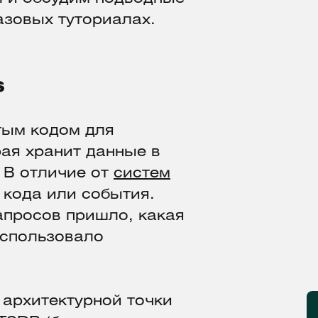
азовых туториалах.
s
тым кодом для
рая хранит данные в
). В отличие от
систем
и кода или события.
апросов пришло, какая
использовало
с архитектурной точки