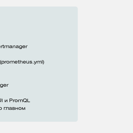
ertmanager
(prometheus.yml)
ger
UI и PromQL
о главном