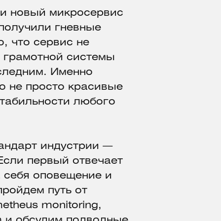
ли новый микросервис
 получили гневные
о, что сервис не
з грамотной системы
следним. Именно
о не просто красивые
стабильности любого
тандарт индустрии —
 Если первый отвечает
а себя оповещение и
ройдем путь от
etheus monitoring,
m и обсудим подводные