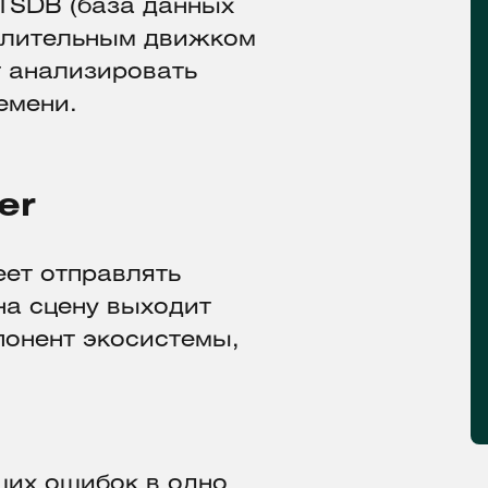
 TSDB (база данных
слительным движком
т анализировать
емени.
er
еет отправлять
на сцену выходит
понент экосистемы,
ших ошибок в одно