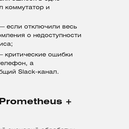
л коммутатор и
) — если отключили весь
омления о недоступности
иса;
— критические ошибки
телефон, а
бщий Slack-канал.
 Prometheus +