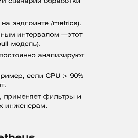
ий сценарий обработки
на эндпоинте /metrics).
анным интервалом —этот
ull-модель).
ре постоянно анализируют
пример, если CPU > 90%
т.
, применяет фильтры и
их инженерам.