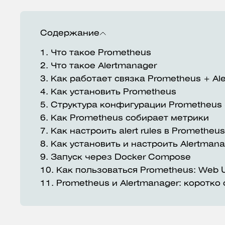
Содержание
1.
Что такое Prometheus
2.
Что такое Alertmanager
3.
Как работает связка Prometheus + Al
4.
Как установить Prometheus
5.
Структура конфигурации Prometheus 
6.
Как Prometheus собирает метрики
7.
Как настроить alert rules в Prometheus
8.
Как установить и настроить Alertmana
9.
Запуск через Docker Compose
10.
Как пользоваться Prometheus: Web 
11.
Prometheus и Alertmanager: коротко 