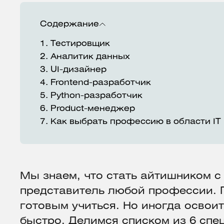
Содержание
1.
Тестировщик
2.
Аналитик данных
3.
UI-дизайнер
4.
Frontend-разработчик
5.
Python-разработчик
6.
Product-менеджер
7.
Как выбрать профессию в области IT
Мы знаем, что стать айтишником с
представитель любой профессии. 
готовым учиться. Но иногда освои
быстро. Делимся списком из 6 спе