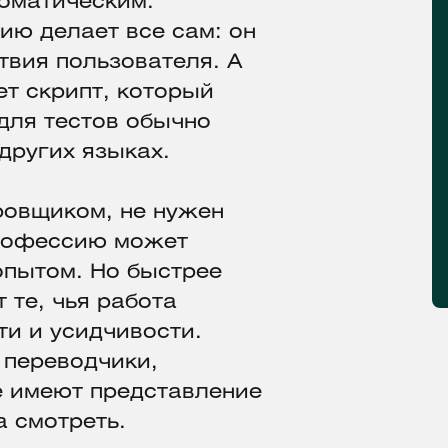
томатическим.
ию делает все сам: он
твия пользователя. А
т скрипт, который
для тестов обычно
 других языках.
ировщиком, не нужен
профессию может
опытом. Но быстрее
 те, чья работа
и и усидчивости.
 переводчики,
е имеют представление
а смотреть.