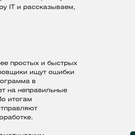
ру IT и рассказываем,
лее простых и быстрых
ировщики ищут ошибки
рограмма в
ет на неправильные
По итогам
отправляют
оработке.